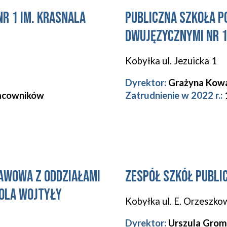
R 1 IM. KRASNALA
PUBLICZNA SZKOŁA P
DWUJĘZYCZNYMI NR 1
Kobyłka
ul. Jezuicka 1
Dyrektor
:
Grażyna Kow
acowników
Zatrudnienie w 2022 r.:
AWOWA Z ODDZIAŁAMI
ZESPÓŁ SZKÓŁ PUBLI
ROLA WOJTYŁY
Kobyłka
ul. E. Orzeszko
Dyrektor:
Urszula Grom