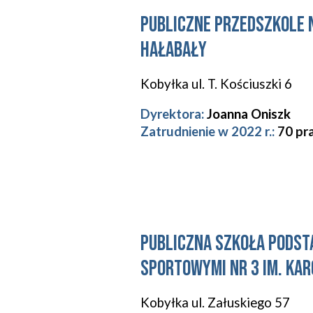
PUBLICZNE PRZEDSZKOLE N
HAŁABAŁY
Kobyłka ul. T. Kościuszki 6
Dyrektora:
Joanna Oniszk
Zatrudnienie w 202
2
r.:
70
pr
PUBLICZNA SZKOŁA PODST
SPORTOWYMI NR 3 IM. KA
Kobyłka
ul. Załuskiego 57