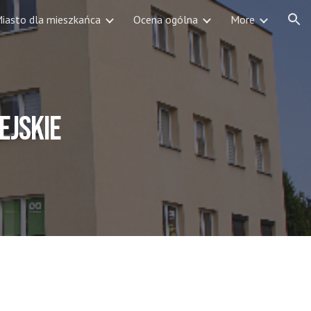
iasto dla mieszkańca
Ocena ogólna
More
ion
ejskie