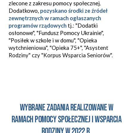
zlecone z zakresu pomocy społecznej.
Dodatkowo,
pozyskano środki ze źródeł
zewnętrznych w ramach ogłaszanych
programów rządowych
tj.
:
"Dodatki
osłonowe",
"Fundusz Pomocy Ukrainie",
"Posiłek w szkole i w domu",
"O
pieka
wytchnieniowa",
"Opieka 75+
",
"Asystent
Rodziny"
czy "Korpus Wsparcia Seniorów".
wybrane zadania realizowane w
ramach pomocy społecznej i wsparcia
rodziny w 202
2
r.