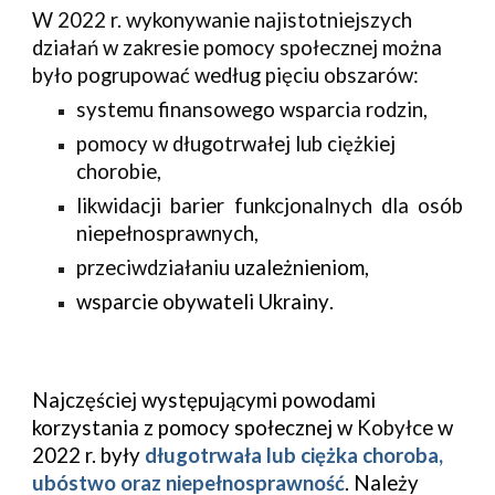
W 202
2
r. wykonywanie najistotniejszych
działań w zakresie pomocy społecznej można
było pogrupować według pięciu obszarów:
systemu finansowego wsparcia rodzin
,
pomocy w długotrwałej lub ciężkiej
chorobie
,
likwidacji barier funkcjonalnych dla osób
niepełnosprawnych
,
przeciwdziałaniu
uzależnieniom
,
wsparcie obywateli Ukrainy
.
Najczęściej występującymi powod
ami
korzystania z pomocy społecznej
w
Kobyłce
w
20
2
2
r. były
długotrwała lub ciężka choroba,
ubóstwo oraz niepełnosprawność
. Należy