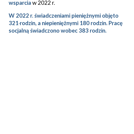
wsparcia
w 202
2
r.
W 202
2
r.
ś
wiadczeniami pieniężnymi objęto
321
rodzin, a niepieniężnymi
180 rodzin
. Pracę
socjalną świadczono wobec
383
rodzin.