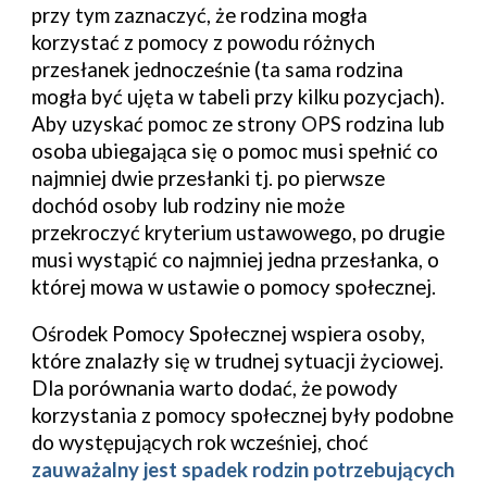
przy tym zaznaczyć, że rodzina m
ogła
korzystać z pomocy z powodu różnych
przesłanek jednocześnie (ta sama rodzina
mo
gła
być
ujęta w tabeli przy kilku pozycjach
).
Aby uzyskać pomoc ze strony
OPS
rodzina lub
osoba ubiegająca się o pomoc musi spełnić co
najmniej dwie przesłanki tj. po pierwsze
dochód osoby lub rodziny nie może
przekroczyć kryterium ustawowego, po drugie
musi wystąpić co najmniej jedna przesłanka, o
której mowa w ustawie o pomocy społecznej.
Ośrodek Pomocy Społecznej wspiera osoby,
które znalazły się
w trudnej sytuacji życiowej.
Dla po
równania warto dodać, że
p
owody
korzystania z pomocy społecznej były podobne
do występujących rok wcześniej, choć
zauważalny jest
spadek
rodzin potrzebujących