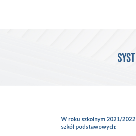
SYST
W roku szk
olnym 2021/202
szkół podstawowych
: