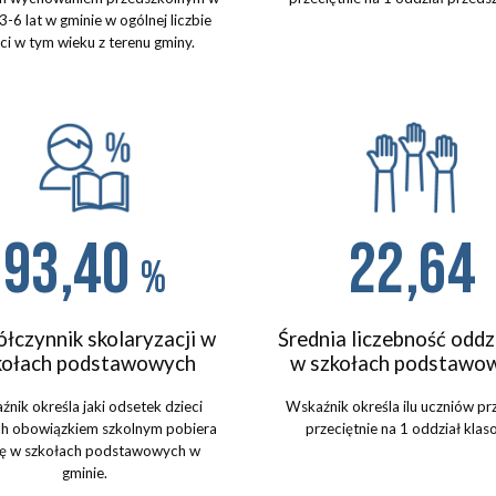
3-
6
lat w
gminie
w ogólnej liczbie
eci w tym wieku
z terenu gminy.
93,40
2
2
,
64
%
łczynnik skolaryzacji w
Średnia liczebność odd
kołach podstawowych
w szkołach podstawo
nik określa jaki odsetek dzieci
Wskaźnik określa ilu uczniów p
ch obowiązkiem szkolnym pobiera
przeciętnie
na 1 oddział klas
ę
w szko
łach
podstawow
ych
w
gminie.