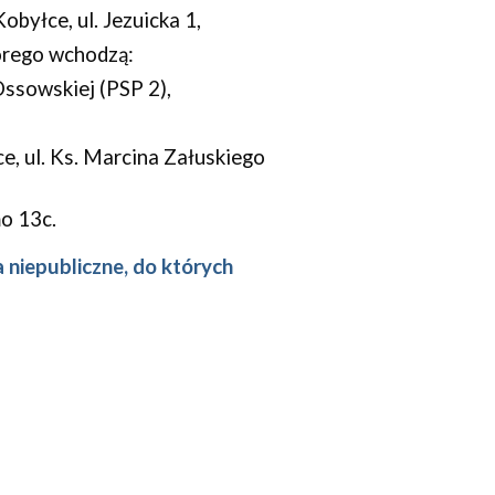
byłce, ul. Jezuicka 1,
tórego wchodzą:
ssowskiej (PSP 2),
, ul. Ks. Marcina Załuskiego
mo 13c.
 niepubliczne, do których