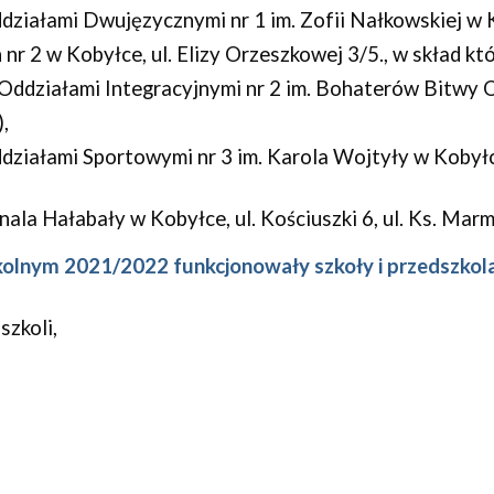
iałami Dwujęzycznymi nr 1 im. Zofii Nałkowskiej w Ko
 nr 2 w Kobyłce, ul. Elizy Orzeszkowej 3/5., w skład k
ddziałami Integracyjnymi nr 2 im. Bohaterów Bitwy O
),
ziałami Sportowymi nr 3 im. Karola Wojtyły w Kobyłce
nala Hałabały w Kobyłce, ul. Kościuszki 6, ul. Ks. Mar
olnym 2021/2022 funkcjonowały szkoły i przedszkola
zkoli,