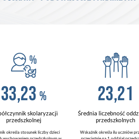
33,23
23,21
%
ółczynnik skolaryzacji
Średnia liczebność odd
przedszkolnej
przedszkolnych
ik określa stosunek liczby dzieci
Wskaźnik określa ilu uczniów p
ch wychowaniem przedszkolnym w
przeciętnie
na 1 oddział
przedsz