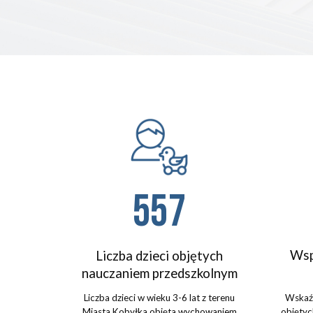
557
Wsp
Liczba dzieci objętych
nauczaniem przedszkolnym
Liczba dzieci w wieku 3-6 lat z terenu
Wskaźn
Miasta Kobyłka objęta wychowaniem
objęty