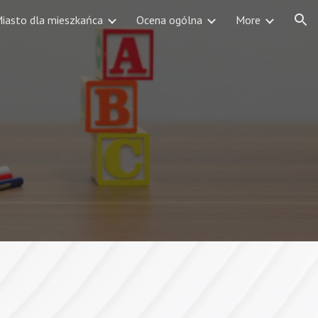
iasto dla mieszkańca
Ocena ogólna
More
ion