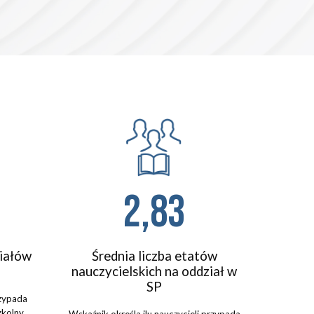
2,83
ziałów
Średnia liczba etatów
nauczycielskich na oddział w
SP
rzypada
kolny.