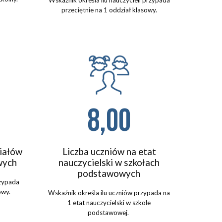
Wskaźnik określa ilu
nauczycieli
przypada
przeciętnie
na 1 oddział klasowy.
8,00
ziałów
Liczba uczniów na etat
wych
nauczycielski w szkołach
podstawowych
rzypada
owy.
Wskaźnik określa ilu uczniów przypada na
1 etat nauczycielski w szkole
podstawowej.