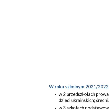
W roku szkolnym 2021/2022
w 2 przedszkolach prowad
dzieci ukraińskich; śred
w 3 szkołach podstawowy