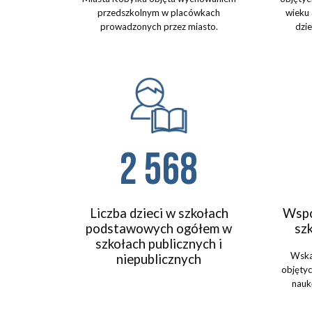
przedszkolnym w placówkach
wieku 
prowadzonych przez miasto.
dzi
2 568
Liczba dzieci w szkołach
Wspó
podstawowych ogółem w
sz
szkołach publicznych i
Wskaź
niepublicznych
objęty
nauk