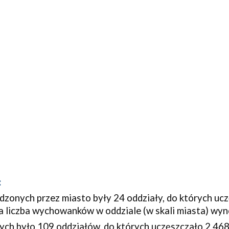
:
zonych przez miasto były 24 oddziały, do których ucz
nia liczba wychowanków w oddziale (w skali miasta) wyno
ch było 109 oddziałów, do których uczęszczało 2.468 