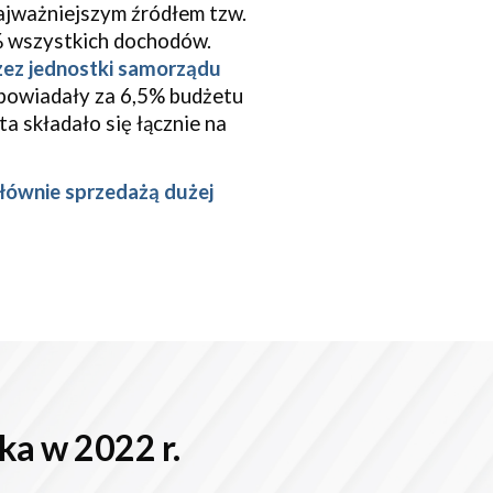
najważniejszym źródłem tzw.
% wszystkich dochodów.
zez jednostki samorządu
dpowiadały za 6,5% budżetu
a składało się łącznie na
łównie sprzedażą dużej
łka
w 202
2
r.