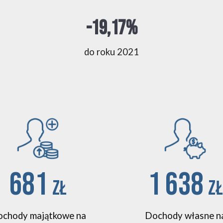
-19,17%
do roku 2021
681
1 638
zł
zł
chody majątkowe na
Dochody własne n