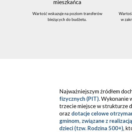
mieszkańca
Wartość wskazuje na poziom transferów
Wartość
bieżących do budżetu.
w zak
Najważniejszym źródłem doch
fizycznych (PIT)
. Wykonanie w
trzecie miejsce w strukturze
oraz
dotacje celowe otrzyman
gminom, związane z realiza
dzieci (tzw. Rodzina 500+)
, k