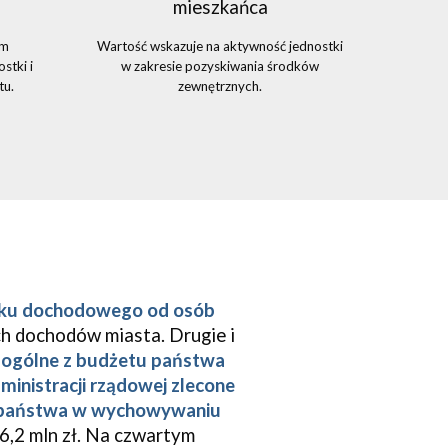
mieszkańca
om
Wartość wskazuje na aktywność jednostki
stki i
w zakresie pozyskiwania środków
tu.
zewnętrznych.
ku dochodowego od osób
ch dochodów miasta. Drugie i
 ogólne z budżetu państwa
ministracji rządowej zlecone
c państwa w wychowywaniu
16,2 mln zł. Na czwartym