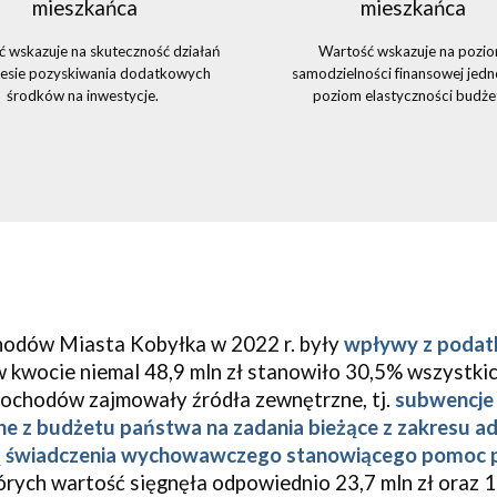
mieszkańca
mieszkańca
 wskazuje na skuteczność działań
Wartość wskazuje na pozi
resie pozyskiwania dodatkowych
samodzielności finansowej jedno
środków na inwestycje.
poziom elastyczności budże
odów Miasta Kobyłka w 2022 r. były
wpływy z podat
 kwocie niemal 48,9 mln zł stanowiło 30,5% wszystki
 dochodów zajmowały źródła zewnętrzne, tj.
subwencje
e z budżetu państwa na zadania bieżące z zakresu ad
cją świadczenia wychowawczego stanowiącego pomo
tórych wartość sięgnęła odpowiednio 23,7 mln zł oraz 