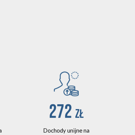
272
zł
a
Dochody unijne na