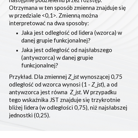
następnie podzieleniu przez rozstęp.
Otrzymana w ten sposób zmienna znajduje się
w przedziale <0,1>. Zmienną można
interpretować na dwa sposoby:
Jaka jest odległość od lidera (wzorca) w
danej grupie funkcjonalnej?
Jaka jest odległość od najsłabszego
(antywzorca) w danej grupie
funkcjonalnej?
Przykład. Dla zmiennej
Z_jst
wynoszącej 0,75
odległość od wzorca wynosi (1 -
Z_jst
), a od
antywzorca jest równa
Z_jst
. W przypadku
tego wskaźnika JST znajduje się trzykrotnie
bliżej lidera (w odległości 0,75), niż najsłabszej
jednostki (0,25).